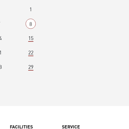
1
7
8
4
15
1
22
8
29
FACILITIES
SERVICE